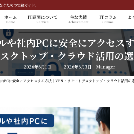
なぐための実務ガイド。
ホーム
IT顧問について
主な実績
ITコラム
よ
Home
Service
Achievement
Column
ルや社内PCに安全にアクセスす
デスクトップ・クラウド活用の選
最
2026年6月1日
2026年6月3日
Manager
終
更
新
内PCに安全にアクセスする方法｜VPN・リモートデスクトップ・クラウド活用の
日
時
: