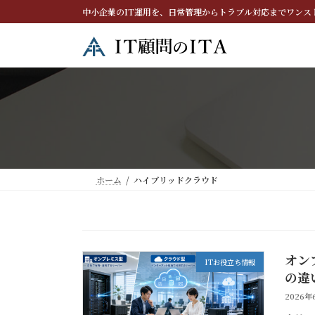
コ
ナ
中小企業のIT運用を、日常管理からトラブル対応までワンス
ン
ビ
テ
ゲ
ン
ー
ツ
シ
へ
ョ
ス
ン
キ
に
ッ
移
プ
動
ホーム
ハイブリッドクラウド
オン
ITお役立ち情報
の違
2026年