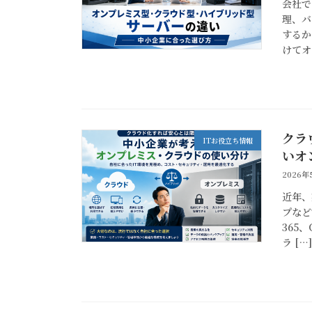
会社で
理、バ
するか
けてオ
クラ
ITお役立ち情報
いオ
2026年
近年、
プなど
365
ラ […]