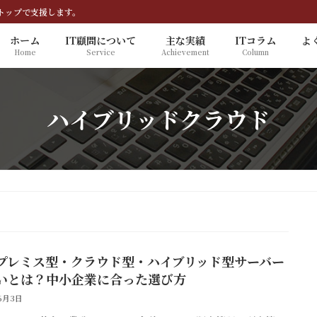
トップで支援します。
ホーム
IT顧問について
主な実績
ITコラム
よ
Home
Service
Achievement
Column
ハイブリッドクラウド
プレミス型・クラウド型・ハイブリッド型サーバー
いとは？中小企業に合った選び方
6月3日