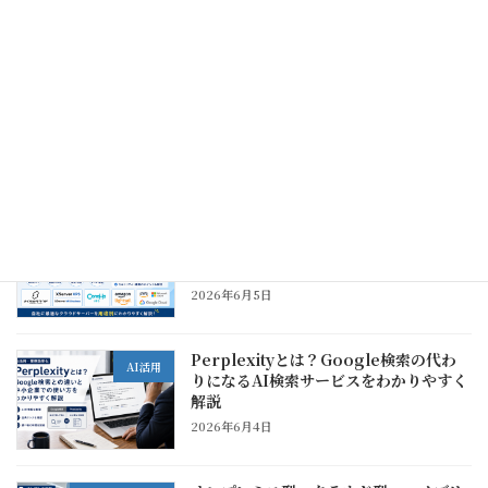
業での使いどころ
2026年6月5日
保護中: システム開発会社の選び方｜中
ITお役立ち情報
小企業がベンダー選びで失敗しないため
の注意点
2026年6月5日
おすすめクラウドサーバー比較｜中小企
ITお役立ち情報
業が用途別に選びたいVPS・クラウドサ
ービス
2026年6月5日
Perplexityとは？Google検索の代わ
AI活用
りになるAI検索サービスをわかりやすく
解説
2026年6月4日