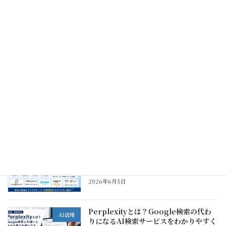
Claude Code・Cursor・Codexと
ITお役立ち情報
は？通常のチャットAIとの違いと中小企
業での使いどころ
2026年6月5日
保護中: システム開発会社の選び方｜中
ITお役立ち情報
小企業がベンダー選びで失敗しないため
の注意点
2026年6月5日
おすすめクラウドサーバー比較｜中小企
ITお役立ち情報
業が用途別に選びたいVPS・クラウドサ
ービス
2026年6月5日
Perplexityとは？Google検索の代わ
AI活用
りになるAI検索サービスをわかりやすく